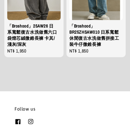
「Broshood」25AW26 日
「Broshood」
系寬鬆復古水洗做舊六口
BR25ZHSAW010 日系寬鬆
袋燈芯絨微錐長褲 卡其/
休閒復古水洗做舊拼接工
淺灰/深灰
裝牛仔微錐長褲
Regular
NT$ 1,950
Regular
NT$ 1,850
price
price
Follow us