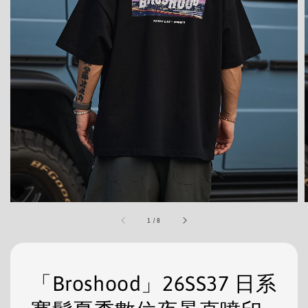
1
/
8
「Broshood」26SS37 日系