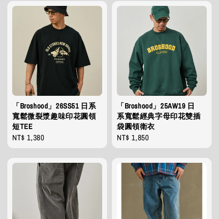
「Broshood」26SS51 日系
「Broshood」25AW19 日
寬鬆微裂漿趣味印花圓領
系寬鬆經典字母印花雙插
短TEE
袋圓領衛衣
Regular
NT$ 1,380
Regular
NT$ 1,850
price
price