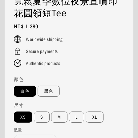
寬鬆夏季數位夜景直噴印
花圓領短Tee
Regular
NT$ 1,380
price
Worldwide shipping
Secure payments
Authentic products
顏色
白色
黑色
尺寸
XS
S
M
L
XL
數量