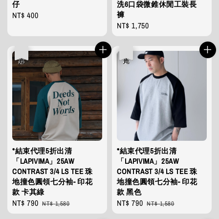
仔
洗6口袋微錐休閒工裝長
褲
Regular
NT$ 400
Regular
NT$ 1,750
price
price
優惠
售完
優惠
售完
*結束代理5折出清
*結束代理5折出清
「LAPIVIMA」25AW
「LAPIVIMA」25AW
CONTRAST 3/4 LS TEE 珠
CONTRAST 3/4 LS TEE 珠
地撞色圓領七分袖- 印花
地撞色圓領七分袖- 印花
款 卡其綠
款 黑色
Sale
NT$ 790
Regular
Sale
NT$ 790
Regular
NT$ 1,580
NT$ 1,580
price
price
price
price