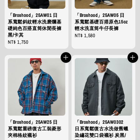
「Broshood」25AW01 日
「Broshood」25AW05 日
系寬鬆斜紋輕水洗磨爛基
系寬鬆基礎百搭原色15oz
礎純色百搭直筒休閒長褲
輕水洗直筒牛仔長褲
黑/卡其
Regular
NT$ 1,580
Regular
NT$ 1,750
price
price
「Broshood」25AW25 日
「Broshood」25AW0302
系寬鬆重磅復古工裝菱形
日系寬鬆復古水洗做舊蠟
夾棉格紋襯衫
染繡花雙口袋襯衫 炭黑/