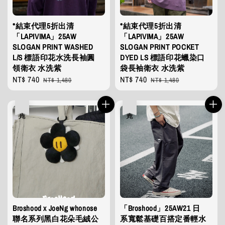
*結束代理5折出清
*結束代理5折出清
「LAPIVIMA」25AW
「LAPIVIMA」25AW
SLOGAN PRINT WASHED
SLOGAN PRINT POCKET
L/S 標語印花水洗長袖圓
DYED LS 標語印花蠟染口
領衛衣 水洗紫
袋長袖衛衣 水洗紫
Sale
NT$ 740
Regular
Sale
NT$ 740
Regular
NT$ 1,480
NT$ 1,480
price
price
price
price
售完
售完
Broshood x JoeNg whonose
「Broshood」25AW21 日
聯名系列黑白花朵毛絨公
系寬鬆基礎百搭定番輕水