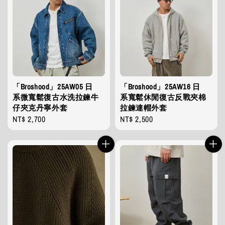
「Broshood」25AW05 日
「Broshood」25AW16 日
系微寬鬆復古水洗拉鍊牛
系寬鬆休閒復古反戰夾棉
仔夾克丹寧外套
拉鍊連帽外套
Regular
NT$ 2,700
Regular
NT$ 2,500
price
price