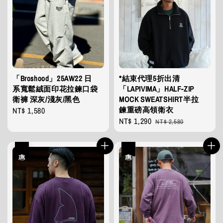
「Broshood」25AW22 日
*結束代理5折出清
系寬鬆絨面印花拉鍊口袋
「LAPIVIMA」HALF-ZIP
衛褲 深灰/淺灰/黑色
MOCK SWEATSHIRT半拉
鍊重磅高領衛衣
Regular
NT$ 1,580
Sale
NT$ 1,290
Regular
price
NT$ 2,580
price
price
優惠
優惠