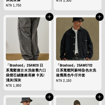
Regular
NT$ 3,300
Regular
NT$ 1,750
price
price
「Broshood」25AW26 日
「Broshood」25AW0702
系寬鬆復古水洗做舊六口
日系寬鬆阿蘇特染色水洗
袋燈芯絨微錐長褲 卡其/
做舊黑色牛仔外套
淺灰/深灰
Regular
NT$ 2,150
Regular
NT$ 1,950
price
price