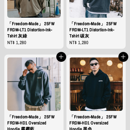
「Freedom-Made」 25FW
「Freedom-Made」 25FW
FRDM-LT1 Distortion-Ink-
FRDM-LT1 Distortion-Ink-
Tshirt 灰綠
Tshirt 碳灰
Regular
NT$ 1,280
Regular
NT$ 1,280
price
price
「Freedom-Made」 25FW
「Freedom-Made」 25FW
FRDM-HD1 Oversized
FRDM-HD1 Oversized
Hoodie 霧霾藍
Hoodie 黑色