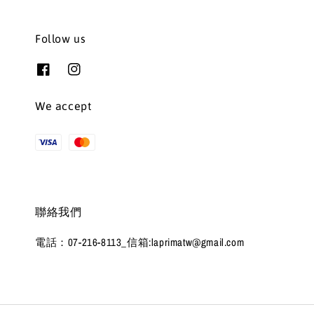
Follow us
We accept
聯絡我們
電話：07-216-8113_信箱:laprimatw@gmail.com