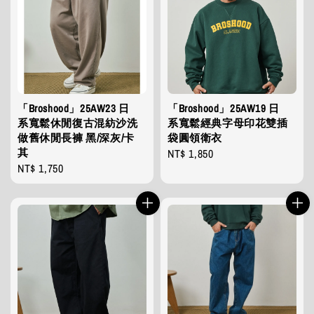
「Broshood」25AW23 日
「Broshood」25AW19 日
系寬鬆休閒復古混紡沙洗
系寬鬆經典字母印花雙插
做舊休閒長褲 黑/深灰/卡
袋圓領衛衣
其
Regular
NT$ 1,850
Regular
NT$ 1,750
price
price