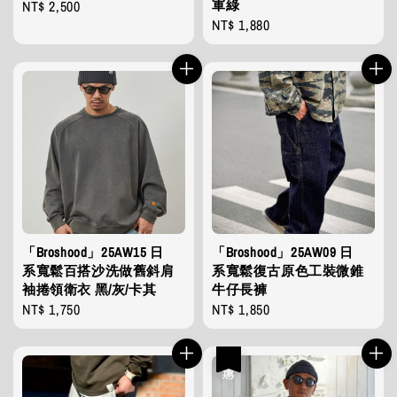
軍綠
Regular
NT$ 2,500
Regular
NT$ 1,880
price
price
「Broshood」25AW15 日
「Broshood」25AW09 日
系寬鬆百搭沙洗做舊斜肩
系寬鬆復古原色工裝微錐
袖捲領衛衣 黑/灰/卡其
牛仔長褲
Regular
NT$ 1,750
Regular
NT$ 1,850
price
price
優惠