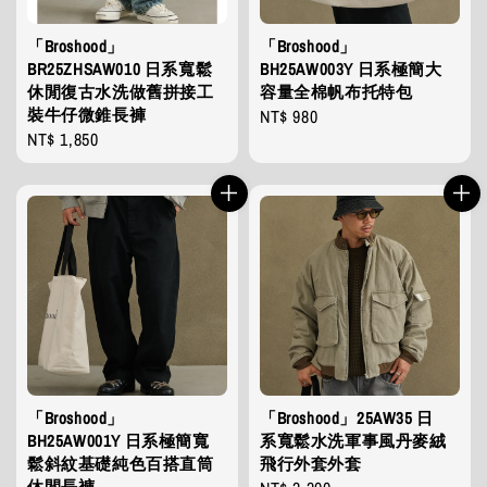
「Broshood」
「Broshood」
BR25ZHSAW010 日系寬鬆
BH25AW003Y 日系極簡大
休閒復古水洗做舊拼接工
容量全棉帆布托特包
裝牛仔微錐長褲
Regular
NT$ 980
Regular
NT$ 1,850
price
price
「Broshood」
「Broshood」25AW35 日
BH25AW001Y 日系極簡寬
系寬鬆水洗軍事風丹麥絨
鬆斜紋基礎純色百搭直筒
飛行外套外套
休閒長褲