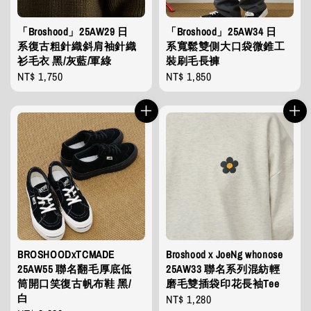
「Broshood」25AW29 日
「Broshood」25AW34 日
系復古粗針織斜肩袖針織
系寬鬆雙側大口袋微錐工
衫毛衣 黑/灰藍/軍綠
裝刷毛長褲
Regular
NT$ 1,750
Regular
NT$ 1,850
price
price
BROSHOODxTCMADE
Broshood x JoeNg whonose
25AW55 聯名翻毛厚底低
25AW33 聯名系列混紡輕
筒開口笑復古帆布鞋 黑/
磨毛雙插袋印花長袖Tee
白
Regular
NT$ 1,280