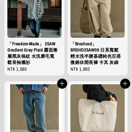
「Freedom-Made」 25AW
「Broshood」
Gradient Grey Plaid 霧面漸
BRSHD25AW09 日系寬鬆
層黑灰格紋 水洗磨毛寬
輕水洗半腰基礎純色百搭
鬆長袖襯衫
微錐休閒長褲 卡其 灰綠
Regular
NT$ 1,580
Regular
NT$ 1,850
price
price