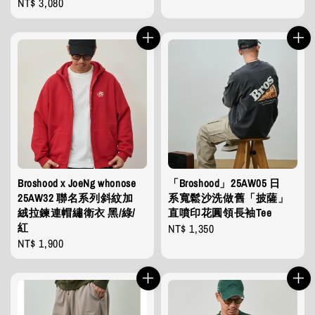
Regular
NT$ 3,080
price
price
Broshood x JoeNg whonose
「Broshood」25AW05 日
25AW32 聯名系列斜紋加
系寬鬆沙洗做舊「披薩」
絨拉鍊連帽繡衛衣 黑/綠/
直噴印花圓領長袖Tee
紅
Regular
NT$ 1,350
Regular
NT$ 1,900
price
price