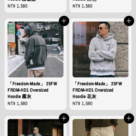
Regular
NT$ 1,580
Regular
NT$ 1,580
price
price
「Freedom-Made」 25FW
「Freedom-Made」 25FW
FRDM-HD1 Oversized
FRDM-HD1 Oversized
Hoodie 霧灰
Hoodie 花灰
Regular
NT$ 1,580
Regular
NT$ 1,580
price
price