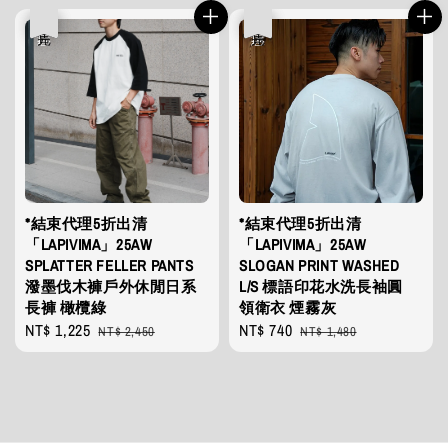
優惠
售完
優惠
售完
*結束代理5折出清
*結束代理5折出清
「LAPIVIMA」25AW
「LAPIVIMA」25AW
SPLATTER FELLER PANTS
SLOGAN PRINT WASHED
潑墨伐木褲戶外休閒日系
L/S 標語印花水洗長袖圓
長褲 橄欖綠
領衛衣 煙霧灰
Sale
NT$ 1,225
Regular
Sale
NT$ 740
Regular
NT$ 2,450
NT$ 1,480
price
price
price
price