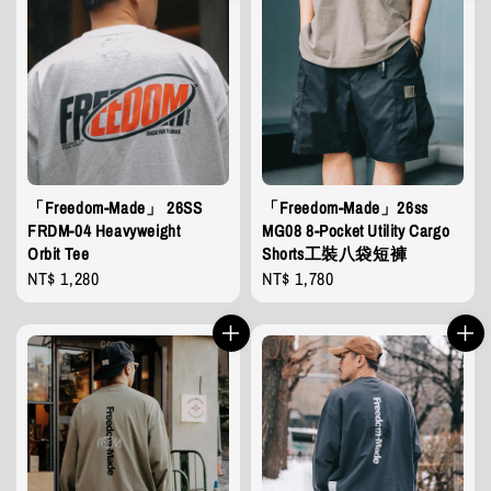
「Freedom-Made」 26SS
「Freedom-Made」26ss
FRDM-04 Heavyweight
MG08 8-Pocket Utility Cargo
Orbit Tee
Shorts工裝八袋短褲
Regular
NT$ 1,280
Regular
NT$ 1,780
price
price