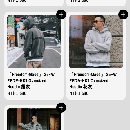
price
price
「Freedom-Made」 25FW
「Freedom-Made」 25FW
FRDM-HD1 Oversized
FRDM-HD1 Oversized
Hoodie 霧灰
Hoodie 花灰
Regular
NT$ 1,580
Regular
NT$ 1,580
price
price