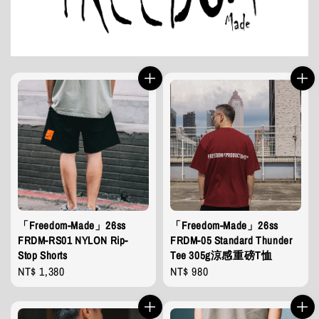
「Freedom-Made」26ss
「Freedom-Made」26ss
FRDM-RS01 NYLON Rip-
FRDM-05 Standard Thunder
Stop Shorts
Tee 305g涼感重磅T恤
Regular
NT$ 1,380
Regular
NT$ 980
price
price