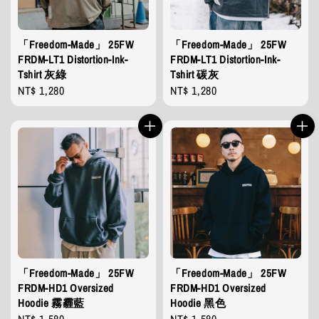
「Freedom-Made」 25FW
「Freedom-Made」 25FW
FRDM-LT1 Distortion-Ink-
FRDM-LT1 Distortion-Ink-
Tshirt 灰綠
Tshirt 碳灰
Regular
NT$ 1,280
Regular
NT$ 1,280
price
price
「Freedom-Made」 25FW
「Freedom-Made」 25FW
FRDM-HD1 Oversized
FRDM-HD1 Oversized
Hoodie 霧霾藍
Hoodie 黑色
Regular
NT$ 1,580
Regular
NT$ 1,580