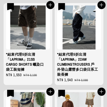
優惠
優惠
*結束代理5折出清
*結束代理5折出清
「LAPRIMA」21SS
「LAPRIMA」22AW
CARGO SHORTS 蠟染口
CLIMBINGTROUSERS 戶
袋工裝短褲
外登山露營多口袋日系工
裝長褲
Sale
NT$ 1,550
Regular
NT$ 3,100
Sale
NT$ 1,540
Regular
price
price
NT$ 3,080
price
price
優惠
優惠