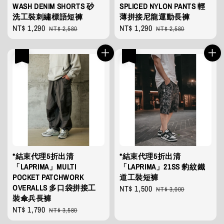
WASH DENIM SHORTS 砂
SPLICED NYLON PANTS 輕
洗工裝刺繡標語短褲
薄拼接尼龍運動長褲
Sale
NT$ 1,290
Regular
Sale
NT$ 1,290
Regular
NT$ 2,580
NT$ 2,580
price
price
price
price
優惠
優惠
*結束代理5折出清
*結束代理5折出清
「LAPRIMA」MULTI
「LAPRIMA」21SS 豹紋鐵
POCKET PATCHWORK
道工裝短褲
OVERALLS 多口袋拼接工
Sale
NT$ 1,500
Regular
NT$ 3,000
裝傘兵長褲
price
price
Sale
NT$ 1,790
Regular
NT$ 3,580
price
price