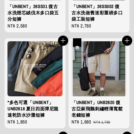
「UNBENT」26SS31 復古
「UNBENT」26SS002 復
水洗燈芯絨伐木多口袋五
古水洗做舊迷彩重磅多口
分短褲
袋工裝短褲
Regular
NT$ 2,580
Regular
NT$ 2,780
price
price
優惠
*多色可選「UNBENT」
「UNBENT」UNB2620 復
UNB2616 夏日四面彈尼龍
古亞麻飛鵝刺繡輕薄寬鬆
速乾防水沙灘短褲
老錢短褲
Regular
NT$ 1,850
Sale
NT$ 1,680
Regular
NT$ 1,780
price
price
price