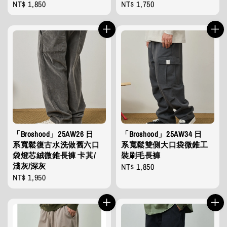
Regular
NT$ 1,850
Regular
NT$ 1,750
price
price
「Broshood」25AW26 日
「Broshood」25AW34 日
系寬鬆復古水洗做舊六口
系寬鬆雙側大口袋微錐工
袋燈芯絨微錐長褲 卡其/
裝刷毛長褲
淺灰/深灰
Regular
NT$ 1,850
Regular
NT$ 1,950
price
price