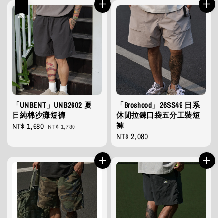
優惠
「UNBENT」UNB2602 夏
「Broshood」26SS49 日系
日純棉沙灘短褲
休閒拉鍊口袋五分工裝短
褲
Sale
NT$ 1,680
Regular
NT$ 1,780
Regular
NT$ 2,080
price
price
price