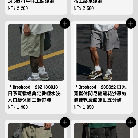
14.5盎司牛仔工裝短褲
布工裝軍短褲
Regular
NT$ 2,200
Regular
NT$ 2,580
price
price
「Broshood」26ZHSS016
「Broshood」26SS22 日系
日系寬鬆經典定番輕水洗
寬鬆休閒尼龍繡花沙灘短
六口袋休閒工裝短褲
褲速乾透氣運動五分褲
Regular
NT$ 1,980
Regular
NT$ 1,850
price
price