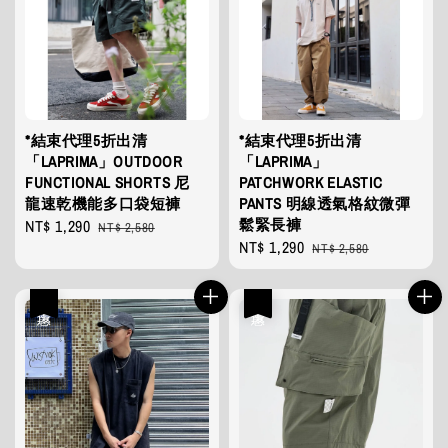
*結束代理5折出清
*結束代理5折出清
「LAPRIMA」OUTDOOR
「LAPRIMA」
FUNCTIONAL SHORTS 尼
PATCHWORK ELASTIC
龍速乾機能多口袋短褲
PANTS 明線透氣格紋微彈
鬆緊長褲
Sale
NT$ 1,290
Regular
NT$ 2,580
Sale
NT$ 1,290
Regular
price
price
NT$ 2,580
price
price
優惠
優惠