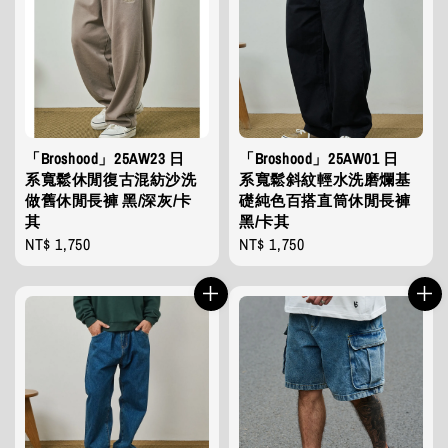
「Broshood」25AW23 日
「Broshood」25AW01 日
系寬鬆休閒復古混紡沙洗
系寬鬆斜紋輕水洗磨爛基
做舊休閒長褲 黑/深灰/卡
礎純色百搭直筒休閒長褲
其
黑/卡其
Regular
NT$ 1,750
Regular
NT$ 1,750
price
price