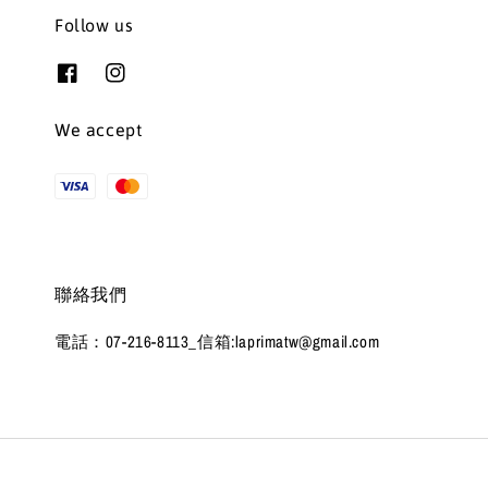
Follow us
We accept
聯絡我們
電話：07-216-8113_信箱:laprimatw@gmail.com