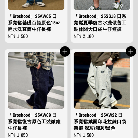
「Broshood」25AW05 日
「Broshood」25SS18 日系
系寬鬆基礎百搭原色15oz
寬鬆夏季復古水洗做舊工
輕水洗直筒牛仔長褲
裝休閒大口袋牛仔短褲
Regular
NT$ 1,580
Regular
NT$ 2,180
price
price
「Broshood」25AW09 日
「Broshood」25AW22 日
系寬鬆復古原色工裝微錐
系寬鬆絨面印花拉鍊口袋
牛仔長褲
衛褲 深灰/淺灰/黑色
Regular
NT$ 1,850
Regular
NT$ 1,580