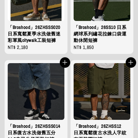
「Broshood」26ZHSSS020
「Broshood」26SS10 日系
日系寬鬆夏季水洗做舊迷
網球系列繡花拉鍊口袋運
彩軍風citywalk工裝短褲
動休閒短褲
Regular
NT$ 2,180
Regular
NT$ 1,850
price
price
「Broshood」26ZHSSS014
「Broshood」26ZHSS12
日系復古水洗做舊五分
日系寬鬆復古水洗人字紋