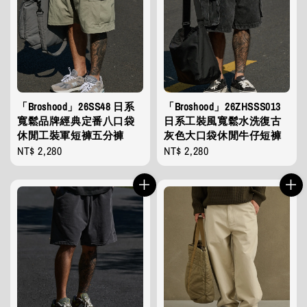
「Broshood」26SS48 日系
「Broshood」26ZHSSS013
寬鬆品牌經典定番八口袋
日系工裝風寬鬆水洗復古
休閒工裝軍短褲五分褲
灰色大口袋休閒牛仔短褲
Regular
NT$ 2,280
Regular
NT$ 2,280
price
price