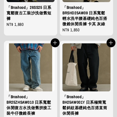
「Broshood」26SS25 日系
「Broshood」
寬鬆復古工裝沙洗做舊短
BRSHD25AW09 日系寬鬆
褲
輕水洗半腰基礎純色百搭
微錐休閒長褲 卡其 灰綠
Regular
NT$ 1,880
Regular
NT$ 1,850
price
price
「Broshood」
「Broshood」
BR25ZHSAW010 日系寬鬆
BH25AW001Y 日系極簡寬
休閒復古水洗做舊拼接工
鬆斜紋基礎純色百搭直筒
裝牛仔微錐長褲
休閒長褲