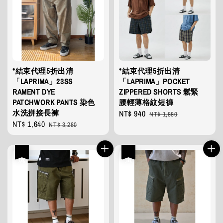
*結束代理5折出清
*結束代理5折出清
「LAPRIMA」23SS
「LAPRIMA」POCKET
RAMENT DYE
ZIPPERED SHORTS 鬆緊
PATCHWORK PANTS 染色
腰輕薄格紋短褲
水洗拼接長褲
Sale
NT$ 940
Regular
NT$ 1,880
Sale
NT$ 1,640
Regular
price
price
NT$ 3,280
price
price
優惠
優惠