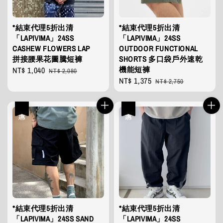
*結束代理5折出清
*結束代理5折出清
「LAPIVIMA」24SS
「LAPIVIMA」24SS
CASHEW FLOWERS LAP
OUTDOOR FUNCTIONAL
拼接腰果花圖騰短褲
SHORTS 多口袋戶外速乾
機能短褲
Sale
NT$ 1,040
Regular
NT$ 2,080
Sale
NT$ 1,375
Regular
price
price
NT$ 2,750
price
price
優惠
優惠
*結束代理5折出清
*結束代理5折出清
「LAPIVIMA」24SS SAND
「LAPIVIMA」24SS