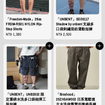
「Freedom-Made」26ss
「UNBENT」SD26117
FRDM-RS01 NYLON Rip-
Shadow by unbent 支線多
Stop Shorts
口袋刺繡混紡運動短褲
Regular
NT$ 1,380
Regular
NT$ 2,500
price
price
「UNBENT」UNB2632 限
「Broshood」
定重磅水洗多口袋砲彈工
25ZHSAW002 日系寬鬆復
裝短褲
古水洗做舊雙折微錐長褲