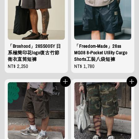
「Broshood」26SS005Y 日
「Freedom-Made」26ss
系極簡印花logo復古竹節
MG08 8-Pocket Utility Cargo
衛衣直筒短褲
Shorts工裝八袋短褲
Regular
NT$ 2,250
Regular
NT$ 1,780
price
price