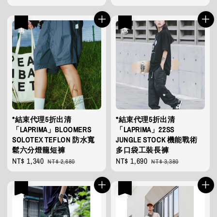
price
price
優惠
優惠
*結束代理5折出清
*結束代理5折出清
「LAPRIMA」BLOOMERS
「LAPRIMA」22SS
SOLOTEX TEFLON 防水寬
JUNGLE STOCK 機能戰術
鬆六分燈籠短褲
多口袋工裝長褲
Sale
NT$ 1,340
Regular
Sale
NT$ 1,690
Regular
NT$ 2,680
NT$ 3,380
price
price
price
price
優惠
優惠