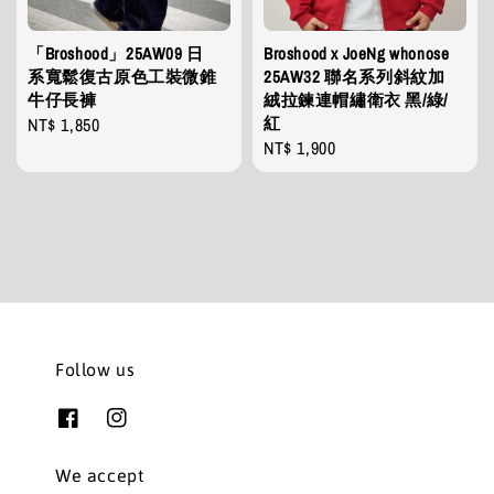
「Broshood」25AW09 日
Broshood x JoeNg whonose
系寬鬆復古原色工裝微錐
25AW32 聯名系列斜紋加
牛仔長褲
絨拉鍊連帽繡衛衣 黑/綠/
紅
Regular
NT$ 1,850
Regular
NT$ 1,900
price
price
Follow us
We accept