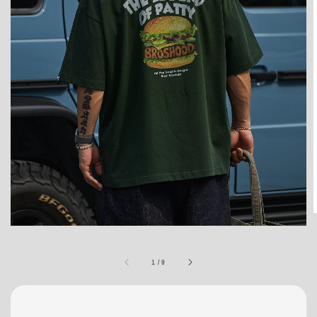
1
/
9