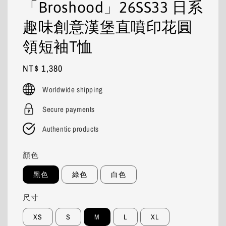
「Broshood」26SS33 日系
趣味創意漢堡直噴印花圓
領短袖T恤
Regular
NT$ 1,380
price
Worldwide shipping
Secure payments
Authentic products
顏色
黑色
綠色
白色
尺寸
XS
S
M
L
XL