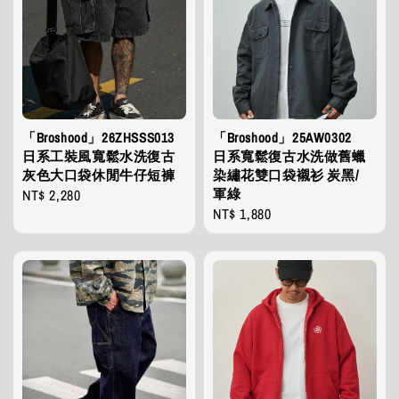
「Broshood」26ZHSSS013
「Broshood」25AW0302
日系工裝風寬鬆水洗復古
日系寬鬆復古水洗做舊蠟
灰色大口袋休閒牛仔短褲
染繡花雙口袋襯衫 炭黑/
軍綠
Regular
NT$ 2,280
Regular
NT$ 1,880
price
price