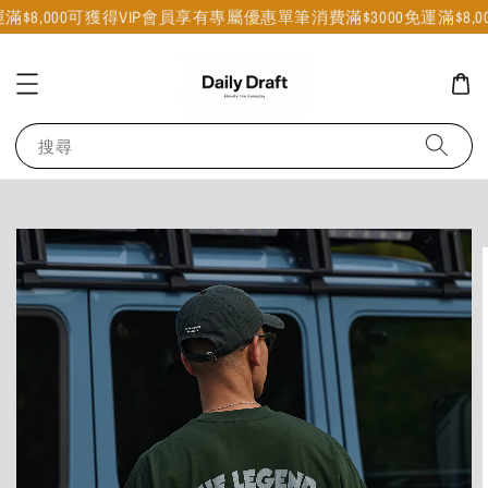
$8,000可獲得VIP會員享有專屬優惠
單筆消費滿$3000免運
滿$8,0
搜尋