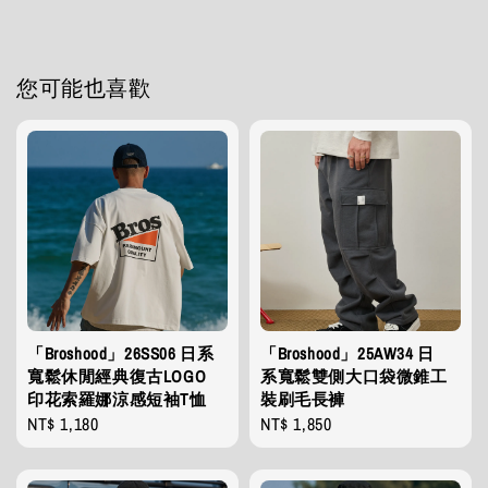
您可能也喜歡
「Broshood」26SS06 日系
「Broshood」25AW34 日
寬鬆休閒經典復古LOGO
系寬鬆雙側大口袋微錐工
印花索羅娜涼感短袖T恤
裝刷毛長褲
Regular
NT$ 1,180
Regular
NT$ 1,850
price
price