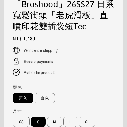
「Broshood」26SS27 日系
寬鬆街頭「老虎滑板」直
噴印花雙插袋短Tee
Regular
NT$ 1,480
price
Worldwide shipping
Secure payments
Authentic products
顏色
藍色
白色
尺寸
XS
S
M
L
XL