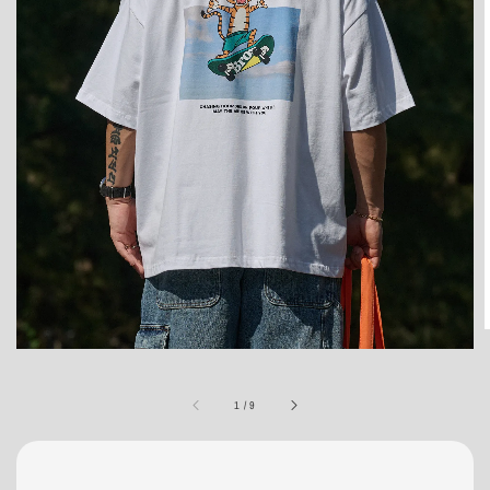
1
/
9