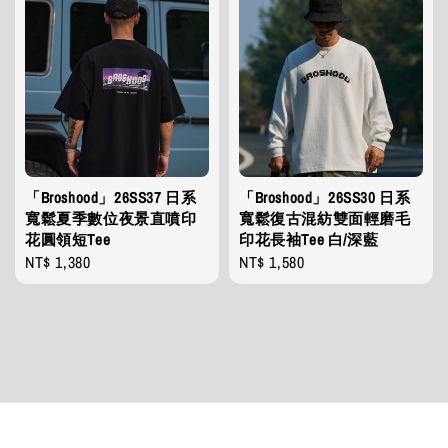
「Broshood」26SS37 日系
「Broshood」26SS30 日系
寬鬆夏季數位夜景直噴印
寬鬆復古混紡雙面輕磨毛
花圓領短Tee
印花長袖Tee 白/深藍
Regular
NT$ 1,380
Regular
NT$ 1,580
price
price