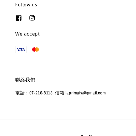
Follow us
We accept
聯絡我們
電話：07-216-8113_信箱:laprimatw@gmail.com