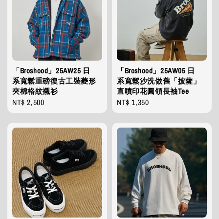
「Broshood」25AW25 日
「Broshood」25AW05 日
系寬鬆重磅復古工裝菱形
系寬鬆沙洗做舊「披薩」
夾棉格紋襯衫
直噴印花圓領長袖Tee
Regular
NT$ 2,500
Regular
NT$ 1,350
price
price