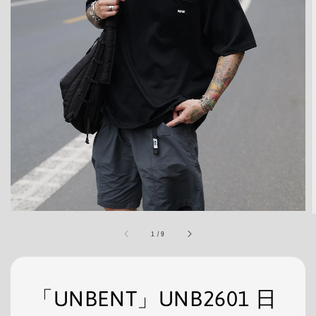
1
/
9
「UNBENT」UNB2601 日