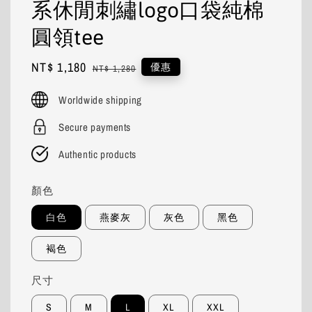
系休閒刺繡logo口袋純棉
圓領tee
Sale
NT$ 1,180
Regular
優惠
NT$ 1,280
price
price
Worldwide shipping
Secure payments
Authentic products
顏色
白色
燕麥灰
灰色
黑色
褐色
尺寸
S
M
L
XL
XXL