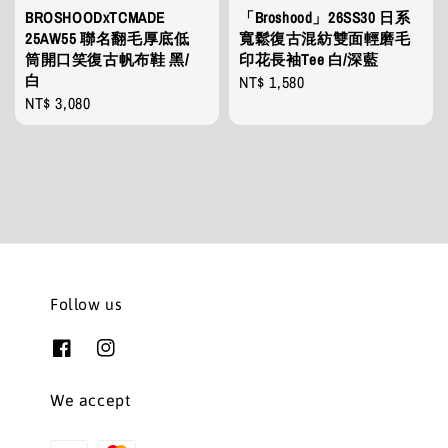
BROSHOODxTCMADE
「Broshood」26SS30 日系
25AW55 聯名翻毛厚底低
寬鬆復古混紡雙面輕磨毛
筒開口笑復古帆布鞋 黑/
印花長袖Tee 白/深藍
白
Regular
NT$ 1,580
Regular
NT$ 3,080
price
price
Follow us
We accept