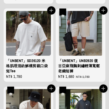
price
price
優惠
「UNBENT」SD26120 米
「UNBENT」UNB2620 復
格肌理混紡解構剪裁口袋
古亞麻飛鵝刺繡輕薄寬鬆
短Tee
老錢短褲
Regular
NT$ 1,780
Sale
NT$ 1,680
Regular
NT$ 1,780
price
price
price
優惠
優惠