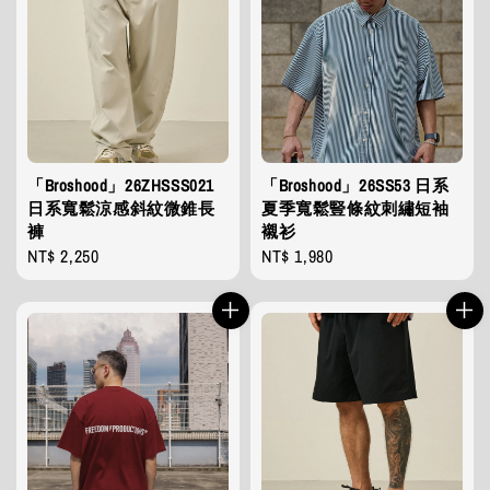
「Broshood」26ZHSSS021
「Broshood」26SS53 日系
日系寬鬆涼感斜紋微錐長
夏季寬鬆豎條紋刺繡短袖
褲
襯衫
Regular
NT$ 2,250
Regular
NT$ 1,980
price
price