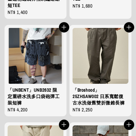
短TEE
Regular
NT$ 1,680
Regular
NT$ 1,400
price
price
「UNBENT」UNB2632 限
「Broshood」
定重磅水洗多口袋砲彈工
25ZHSAW002 日系寬鬆復
裝短褲
古水洗做舊雙折微錐長褲
Regular
NT$ 4,200
Regular
NT$ 2,250
price
price