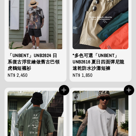
「UNBENT」UNB2624 日
*多色可選「UNBENT」
系復古浮世繪做舊古巴領
UNB2616 夏日四面彈尼龍
虎鶴短襯衫
速乾防水沙灘短褲
Regular
NT$ 2,450
Regular
NT$ 1,850
price
price