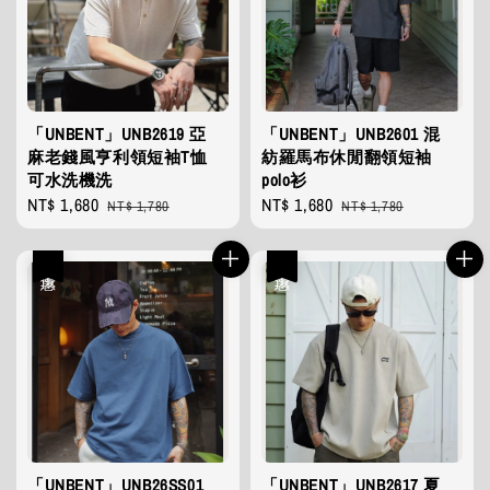
「UNBENT」UNB2619 亞
「UNBENT」UNB2601 混
麻老錢風亨利領短袖T恤
紡羅馬布休閒翻領短袖
可水洗機洗
polo衫
Sale
NT$ 1,680
Regular
Sale
NT$ 1,680
Regular
NT$ 1,780
NT$ 1,780
price
price
price
price
優惠
優惠
「UNBENT」UNB26SS01
「UNBENT」UNB2617 夏