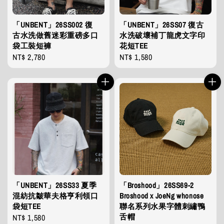
「UNBENT」26SS002 復
「UNBENT」26SS07 復古
古水洗做舊迷彩重磅多口
水洗破壞補丁龍虎文字印
袋工裝短褲
花短TEE
Regular
NT$ 2,780
Regular
NT$ 1,580
price
price
「UNBENT」26SS33 夏季
「Broshood」26SS69-2
混紡抗皺華夫格亨利領口
Broshood x JoeNg whonose
袋短TEE
聯名系列水果字體刺繡鴨
舌帽
Regular
NT$ 1,580