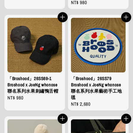
Regular
NT$ 980
price
price
「Broshood」26SS69-1
「Broshood」26SS79
Broshood x JoeNg whonose
Broshood x JoeNg whonose
聯名系列水果刺繡鴨舌帽
聯名系列水果藝術手工地
毯
Regular
NT$ 980
Regular
NT$ 2,680
price
price