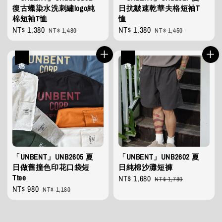
復古蠟染水洗刺繡logo純
日抗皺速乾華夫格短袖T
棉短袖T恤
恤
Sale
NT$ 1,380
Regular
Sale
NT$ 1,380
Regular
NT$ 1,480
NT$ 1,450
price
price
price
price
優惠
優惠
「UNBENT」UNB2605 夏
「UNBENT」UNB2602 夏
日做舊撞色印花口袋短
日純棉沙灘短褲
Ttee
Sale
NT$ 1,680
Regular
NT$ 1,780
Sale
NT$ 980
Regular
price
price
NT$ 1,180
price
price