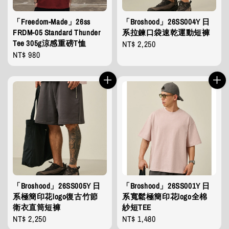
「Freedom-Made」26ss
「Broshood」26SS004Y 日
FRDM-05 Standard Thunder
系拉鍊口袋速乾運動短褲
Tee 305g涼感重磅T恤
Regular
NT$ 2,250
Regular
NT$ 980
price
price
「Broshood」26SS005Y 日
「Broshood」26SS001Y 日
系極簡印花logo復古竹節
系寬鬆極簡印花logo全棉
衛衣直筒短褲
紗短TEE
Regular
NT$ 2,250
Regular
NT$ 1,480