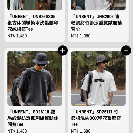
「UNBENT」UNB26SS05
「UNBENT」UNB2606 速
復古休閒蠟染水洗骷髏印
乾混紡竹節涼感抗皺無袖
花純棉短Tee
背心
Regular
NT$ 1,480
Regular
NT$ 1,080
price
price
「UNBENT」SD26118 羅
「UNBENT」SD26111 竹
馬緞混紡透氣刺繡運動休
節棉混紡BOX印花寬鬆短
閒短Tee
Tee
Regular
NT$ 1,480
Regular
NT$ 1,680