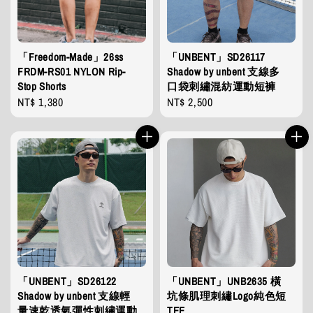
「Freedom-Made」26ss
「UNBENT」SD26117
FRDM-RS01 NYLON Rip-
Shadow by unbent 支線多
Stop Shorts
口袋刺繡混紡運動短褲
Regular
NT$ 1,380
Regular
NT$ 2,500
price
price
「UNBENT」SD26122
「UNBENT」UNB2635 橫
Shadow by unbent 支線輕
坑條肌理刺繡Logo純色短
量速乾透氣彈性刺繡運動
TEE