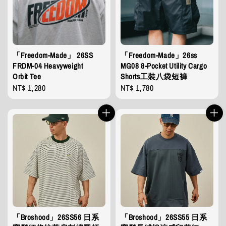
「Freedom-Made」 26SS
「Freedom-Made」26ss
FRDM-04 Heavyweight
MG08 8-Pocket Utility Cargo
Orbit Tee
Shorts工裝八袋短褲
Regular
NT$ 1,280
Regular
NT$ 1,780
price
price
「Broshood」26SS56 日系
「Broshood」26SS55 日系