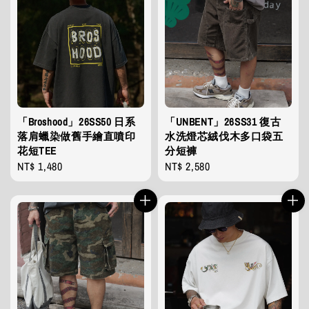
「Broshood」26SS50 日系
「UNBENT」26SS31 復古
落肩蠟染做舊手繪直噴印
水洗燈芯絨伐木多口袋五
花短TEE
分短褲
Regular
NT$ 1,480
Regular
NT$ 2,580
price
price