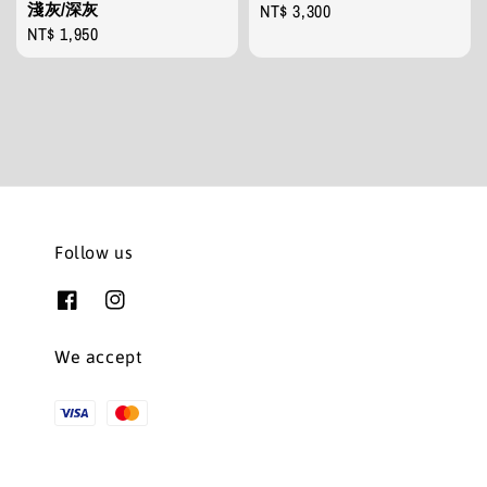
淺灰/深灰
Regular
NT$ 3,300
Regular
NT$ 1,950
price
price
Follow us
We accept