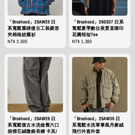
「Broshood」25AW25 日
「Broshood」26SS37 日系
系寬鬆重磅復古工裝菱形
寬鬆夏季數位夜景直噴印
夾棉格紋襯衫
花圓領短Tee
Regular
NT$ 2,500
Regular
NT$ 1,380
price
price
「Broshood」25AW26 日
「Broshood」25AW35 日
系寬鬆復古水洗做舊六口
系寬鬆水洗軍事風丹麥絨
袋燈芯絨微錐長褲 卡其/
飛行外套外套