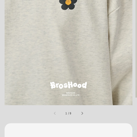
1
/
9