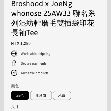
Broshood x JoeNg
whonose 25AW33 聯名系
列混紡輕磨毛雙插袋印花
長袖Tee
Regular
NT$ 1,280
price
Worldwide shipping
Secure payments
Authentic products
顏色
綠色
燕麥灰
米白
尺寸