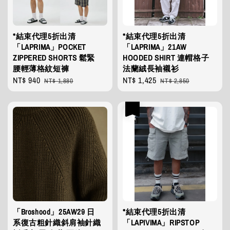
*結束代理5折出清
*結束代理5折出清
「LAPRIMA」POCKET
「LAPRIMA」21AW
ZIPPERED SHORTS 鬆緊
HOODED SHIRT 連帽格子
腰輕薄格紋短褲
法蘭絨長袖襯衫
Sale
NT$ 940
Regular
Sale
NT$ 1,425
Regular
NT$ 1,880
NT$ 2,850
price
price
price
price
優惠
「Broshood」25AW29 日
*結束代理5折出清
系復古粗針織斜肩袖針織
「LAPIVIMA」RIPSTOP