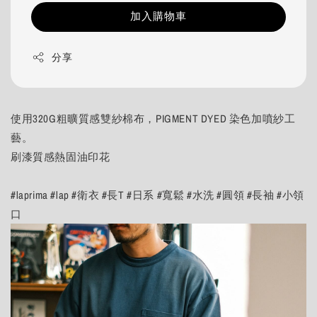
加入購物車
分享
使用320G粗曠質感雙紗棉布，PIGMENT DYED 染色加噴紗工
藝。
刷漆質感熱固油印花
#laprima #lap #衛衣 #長T #日系 #寬鬆 #水洗 #圓領 #長袖 #小領
口