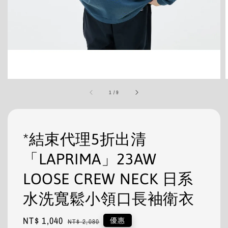
1
/
9
*結束代理5折出清
「LAPRIMA」23AW
LOOSE CREW NECK 日系
水洗寬鬆小領口長袖衛衣
Sale
NT$ 1,040
Regular
優惠
NT$ 2,080