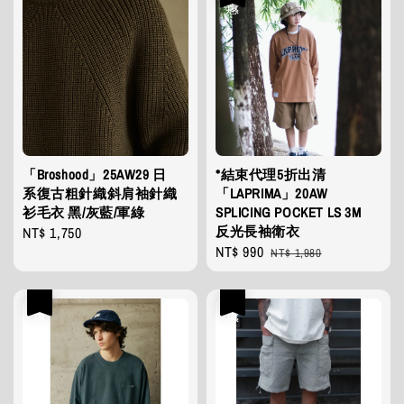
「Broshood」25AW29 日
*結束代理5折出清
系復古粗針織斜肩袖針織
「LAPRIMA」20AW
衫毛衣 黑/灰藍/軍綠
SPLICING POCKET LS 3M
反光長袖衛衣
Regular
NT$ 1,750
Sale
NT$ 990
Regular
price
NT$ 1,980
price
price
優惠
優惠