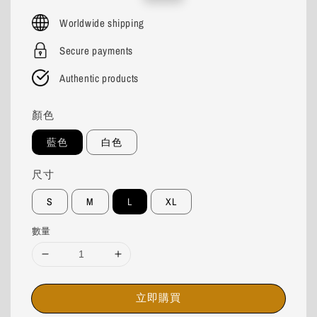
price
price
Worldwide shipping
Secure payments
Authentic products
顏色
藍色
白色
尺寸
S
M
L
XL
數量
立即購買