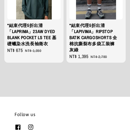
*結束代理5折出清
*結束代理5折出清
「LAPRIMA」23AW DYED
「LAPIVIMA」RIPSTOP
BLANK POCKET LS TEE 基
BATIK CARGOSHORTS 全
礎蠟染水洗長袖衛衣
棉抗撕裂布多袋工裝褲
灰綠
Sale
NT$ 675
Regular
NT$ 1,350
Sale
NT$ 1,395
Regular
price
price
NT$ 2,790
price
price
Follow us