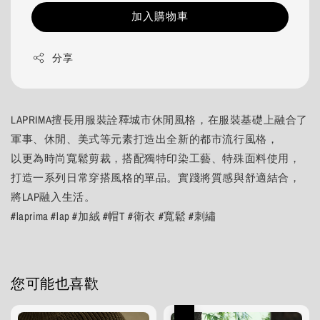
加入購物車
分享
LAPRIMA擅長用服裝詮釋城市休閒風格，在服裝基礎上融合了
軍事、休閒、美式等元素打造出全新的都市流行風格，
以更為時尚寬鬆剪裁，搭配獨特印染工藝、特殊面料使用，
打造一系列日常穿搭風格的單品。實踐將質感與舒適結合，
將LAP融入生活。
#laprima #lap #加絨 #帽T #衛衣 #寬鬆 #刺繡
您可能也喜歡
優惠