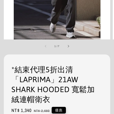
1
/
7
*結束代理5折出清
「LAPRIMA」21AW
SHARK HOODED 寬鬆加
絨連帽衛衣
Sale
NT$ 1,340
Regular
優惠
NT$ 2,680