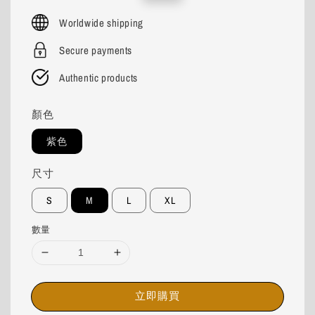
price
price
Worldwide shipping
Secure payments
Authentic products
顏色
紫色
尺寸
S
M
L
XL
數量
立即購買