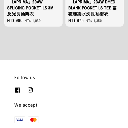
「LAPRIMA」20AW
「LAPRIMA」23AW DYED
SPLICING POCKET LS 3M
BLANK POCKET LS TEE 基
反光長袖衛衣
礎蠟染水洗長袖衛衣
Sale
NT$ 990
Regular
Sale
NT$ 675
Regular
NT$ 1,980
NT$ 1,350
price
price
price
price
Follow us
We accept