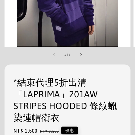
1
/
3
*結束代理5折出清
「LAPRIMA」201AW
STRIPES HOODED 條紋蠟
染連帽衛衣
Sale
NT$ 1,600
Regular
優惠
NT$ 3,200