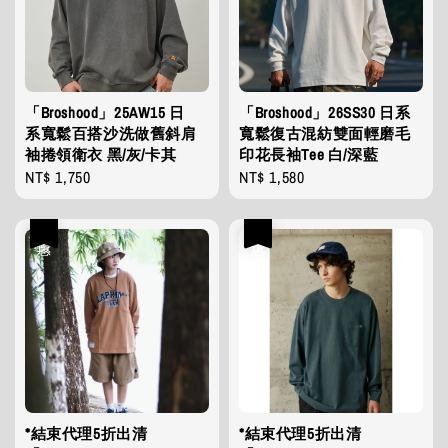
「Broshood」25AW15 日
「Broshood」26SS30 日系
系寬鬆百搭沙洗做舊斜肩
寬鬆復古混紡雙面輕磨毛
袖捲領衛衣 黑/灰/卡其
印花長袖Tee 白/深藍
Regular
NT$ 1,750
Regular
NT$ 1,580
price
price
優惠
優惠
*結束代理5折出清
*結束代理5折出清