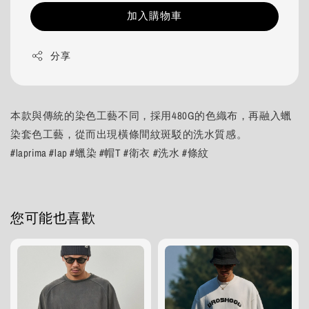
加入購物車
分享
本款與傳統的染色工藝不同，採用480G的色織布，再融入蠟
染套色工藝，從而出現橫條間紋斑駁的洗水質感。
#laprima #lap #蠟染 #帽T #衛衣 #洗水 #條紋
您可能也喜歡