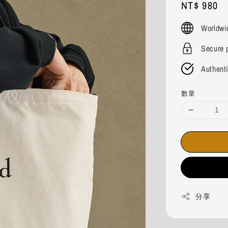
Regular
NT$ 980
price
Worldwi
Secure 
Authent
數量
分享