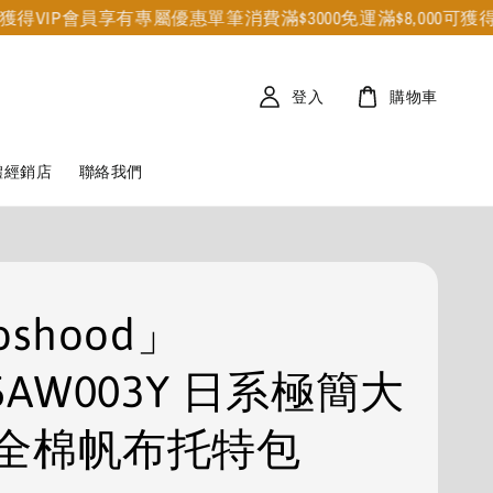
IP會員享有專屬優惠
單筆消費滿$3000免運
滿$8,000可獲得VIP會
登入
購物車
體經銷店
聯絡我們
oshood」
5AW003Y 日系極簡大
全棉帆布托特包