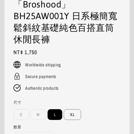
「Broshood」
BH25AW001Y 日系極簡寬
鬆斜紋基礎純色百搭直筒
休閒長褲
Regular
NT$ 1,750
price
Worldwide shipping
Secure payments
Authentic products
尺寸
S
M
L
XL
數量