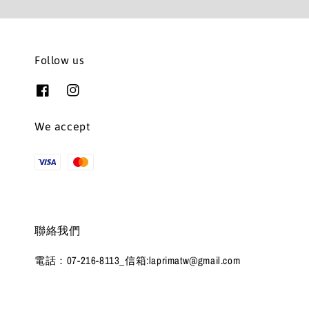
Follow us
We accept
聯絡我們
電話：07-216-8113_信箱:laprimatw@gmail.com