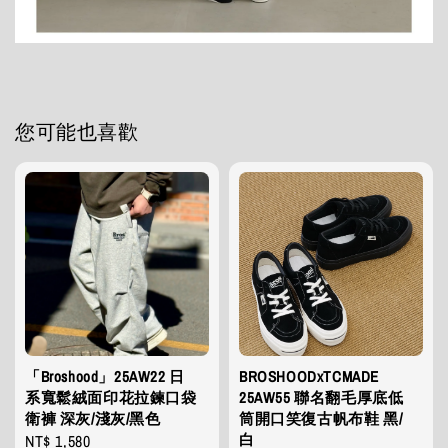
您可能也喜歡
「Broshood」25AW22 日
BROSHOODxTCMADE
系寬鬆絨面印花拉鍊口袋
25AW55 聯名翻毛厚底低
衛褲 深灰/淺灰/黑色
筒開口笑復古帆布鞋 黑/
白
Regular
NT$ 1,580