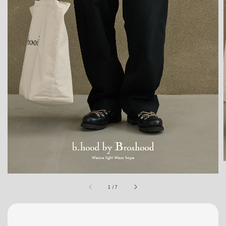
1
/
7