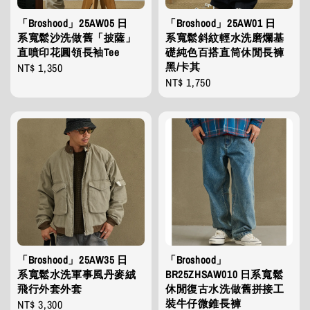
「Broshood」25AW05 日
「Broshood」25AW01 日
系寬鬆沙洗做舊「披薩」
系寬鬆斜紋輕水洗磨爛基
直噴印花圓領長袖Tee
礎純色百搭直筒休閒長褲
黑/卡其
Regular
NT$ 1,350
Regular
NT$ 1,750
price
price
「Broshood」25AW35 日
「Broshood」
系寬鬆水洗軍事風丹麥絨
BR25ZHSAW010 日系寬鬆
飛行外套外套
休閒復古水洗做舊拼接工
裝牛仔微錐長褲
Regular
NT$ 3,300