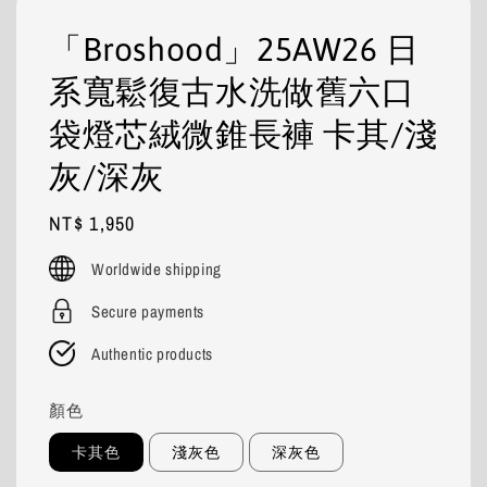
「Broshood」25AW26 日
系寬鬆復古水洗做舊六口
袋燈芯絨微錐長褲 卡其/淺
灰/深灰
Regular
NT$ 1,950
price
Worldwide shipping
Secure payments
Authentic products
顏色
卡其色
淺灰色
深灰色