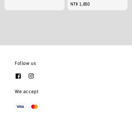
Regular
NT$ 1,850
price
price
Follow us
We accept