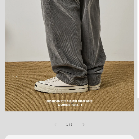
1
/
9