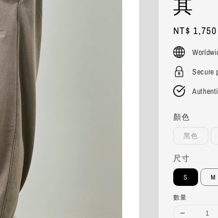
其
Regular
NT$ 1,750
price
Worldwi
Secure 
Authent
顏色
黑色
尺寸
S
M
數量