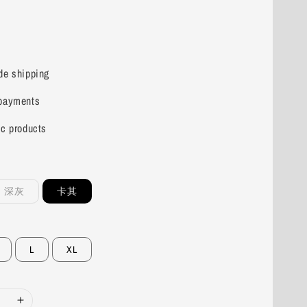
de shipping
payments
ic products
深灰
卡其
L
XL