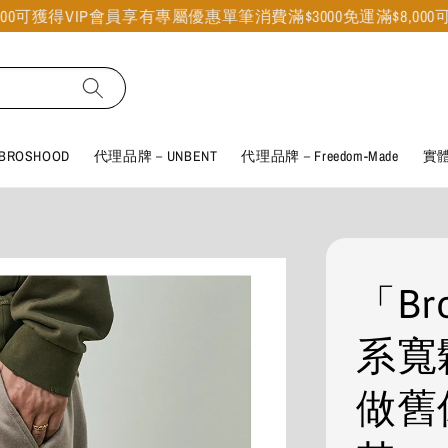
可獲得VIP會員享有專屬優惠
單筆消費滿$3000免運
滿$8,000可獲
ROSHOOD
代理品牌－UNBENT
代理品牌－Freedom-Made
實
「Br
系寬
做舊