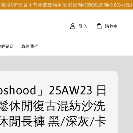
得VIP會員享有專屬優惠
單筆消費滿$3000免運
滿$8,000可獲得VI
登入
購物車
體經銷店
聯絡我們
oshood」25AW23 日
鬆休閒復古混紡沙洗
休閒長褲 黑/深灰/卡